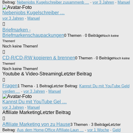
Beitrag:
Nebenjobs Kugelschreiber zusammenb …
·
vor 3 Jahren
·
Manuel
Nebenjobs Kugelschreiber …
vor 3 Jahren
·
Manuel
Briefmarken -
Briefmarkenschaupackungen
0 Themen · 0 Beiträge
Noch keine
Themen!
Noch keine Themen!
CD-R/CD-RW kopieren & brennen
0 Themen · 0 Beiträge
Noch keine
Themen!
Noch keine Themen!
Youtube & Video-Streaming
Letzter Beitrag
Fragen
1 Thema · 1 Beitrag
Letzter Beitrag:
Kannst Du mit YouTube Geld
verdien …
·
vor 3 Jahren
·
Manuel
Kannst Du mit YouTube Gel …
vor 3 Jahren
·
Manuel
Affiliate Marketing
Letzter Beitrag
Affiliate Marketing von zu Hause
3 Themen · 3 Beiträge
Letzter
Beitrag:
Aus dem Home-Office Affiliate-Laun …
·
vor 1 Woche
·
Geld