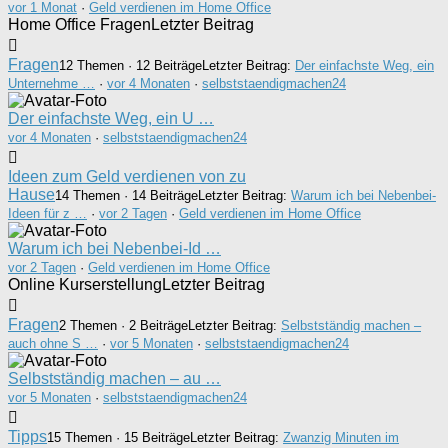
vor 1 Monat
·
Geld verdienen im Home Office
Home Office Fragen
Letzter Beitrag
Fragen
12 Themen · 12 Beiträge
Letzter Beitrag:
Der einfachste Weg, ein
Unternehme …
·
vor 4 Monaten
·
selbststaendigmachen24
Der einfachste Weg, ein U …
vor 4 Monaten
·
selbststaendigmachen24
Ideen zum Geld verdienen von zu
Hause
14 Themen · 14 Beiträge
Letzter Beitrag:
Warum ich bei Nebenbei-
Ideen für z …
·
vor 2 Tagen
·
Geld verdienen im Home Office
Warum ich bei Nebenbei-Id …
vor 2 Tagen
·
Geld verdienen im Home Office
Online Kurserstellung
Letzter Beitrag
Fragen
2 Themen · 2 Beiträge
Letzter Beitrag:
Selbstständig machen –
auch ohne S …
·
vor 5 Monaten
·
selbststaendigmachen24
Selbstständig machen – au …
vor 5 Monaten
·
selbststaendigmachen24
Tipps
15 Themen · 15 Beiträge
Letzter Beitrag:
Zwanzig Minuten im