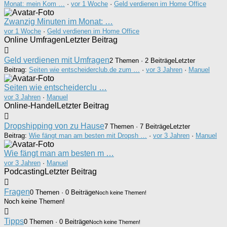
Monat: mein Kom …
·
vor 1 Woche
·
Geld verdienen im Home Office
Zwanzig Minuten im Monat: …
vor 1 Woche
·
Geld verdienen im Home Office
Online Umfragen
Letzter Beitrag
Geld verdienen mit Umfragen
2 Themen · 2 Beiträge
Letzter
Beitrag:
Seiten wie entscheiderclub.de zum …
·
vor 3 Jahren
·
Manuel
Seiten wie entscheiderclu …
vor 3 Jahren
·
Manuel
Online-Handel
Letzter Beitrag
Dropshipping von zu Hause
7 Themen · 7 Beiträge
Letzter
Beitrag:
Wie fängt man am besten mit Dropsh …
·
vor 3 Jahren
·
Manuel
Wie fängt man am besten m …
vor 3 Jahren
·
Manuel
Podcasting
Letzter Beitrag
Fragen
0 Themen · 0 Beiträge
Noch keine Themen!
Noch keine Themen!
Tipps
0 Themen · 0 Beiträge
Noch keine Themen!