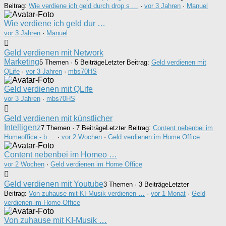
Beitrag:
Wie verdiene ich geld durch drop s …
·
vor 3 Jahren
·
Manuel
Wie verdiene ich geld dur …
vor 3 Jahren
·
Manuel
Geld verdienen mit Network
Marketing
5 Themen · 5 Beiträge
Letzter Beitrag:
Geld verdienen mit
QLife
·
vor 3 Jahren
·
mbs70HS
Geld verdienen mit QLife
vor 3 Jahren
·
mbs70HS
Geld verdienen mit künstlicher
Intelligenz
7 Themen · 7 Beiträge
Letzter Beitrag:
Content nebenbei im
Homeoffice - b …
·
vor 2 Wochen
·
Geld verdienen im Home Office
Content nebenbei im Homeo …
vor 2 Wochen
·
Geld verdienen im Home Office
Geld verdienen mit Youtube
3 Themen · 3 Beiträge
Letzter
Beitrag:
Von zuhause mit KI-Musik verdienen …
·
vor 1 Monat
·
Geld
verdienen im Home Office
Von zuhause mit KI-Musik …