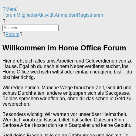
Menü
Forum-
Forum
Mitglieder
Aktivität
Anmelden
Registrieren
Navigation
Forum-
Forum
Breadcrumbs
-
Willkommen im Home Office Forum
Du
bist
hier:
Hier dreht sich alles ums Arbeiten und Geldverdienen von zu
Hause. Egal ob du nach einem Nebenverdienst suchst, ins
Home Office wechseln willst oder einfach neugierig bist – du
bist hier richtig.
Wir reden ehrlich. Manche Wege brauchen Zeit, Geduld und
echtes Durchhalten, andere entpuppen sich als Sackgasse.
Beides sprechen wir offen an, ohne dir das schnelle Geld zu
versprechen.
Besonders wichtig: Wir warnen vor unseriöser Heimarbeit.
Wer dich vorab zur Kasse bittet, hat selten Gutes im Sinn.
Seriöse Arbeit kostet dich kein Startpaket und keine Gebühr.
Stell deine Fragen, teile deine Erfahrungen und lies mit. Je