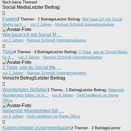
Noch keine Themen!
Social Media
Letzter Beitrag
Fragen
2 Themen · 2 Beiträge
Letzter Beitrag:
Wie baue ich mit Social
Media nach …
·
vor 2 Jahren
·
Norman Schmidt Internetmarketing
Wie baue ich mit Social M …
vor 2 Jahren
·
Norman Schmidt Internetmarketing
Tipps
4 Themen · 4 Beiträge
Letzter Beitrag:
3 Tipps, wie du Social Media
für d …
·
vor 2 Jahren
·
Norman Schmidt Internetmarketing
3 Tipps, wie du Social Me …
vor 2 Jahren
·
Norman Schmidt Internetmarketing
Vorsicht Betrug!
Letzter Beitrag
Wundertüten Befüllen
1 Thema · 1 Beitrag
Letzter Beitrag:
Nebenjob
Wundertüten füllen: ist d …
·
vor 4 Jahren
·
Geld verdienen im Home
Office
Nebenjob Wundertüten füll …
vor 4 Jahren
·
Geld verdienen im Home Office
Kugelschreiber zusammenbauen
2 Themen · 2 Beiträge
Letzter