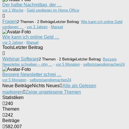
Der halbe Nachmittag, der …
vor 1 Woche
·
Geld verdienen im Home Office
Fragen
2 Themen · 2 Beiträge
Letzter Beitrag:
Wie kann ich online Geld
verdienen …
·
vor 3 Jahren
·
Manuel
Wie kann ich online Geld …
vor 3 Jahren
·
Manuel
Tools
Letzter Beitrag
Webinar Software
2 Themen · 2 Beiträge
Letzter Beitrag:
Bessere
Newsletter schreiben – ohn …
·
vor 5 Monaten
·
selbststaendigmachen24
Bessere Newsletter schrei …
vor 5 Monaten
·
selbststaendigmachen24
Neue Beiträge
Nichts Neues
Alle als Gelesen
markieren
Zeige ungelesene Themen
Statistiken
240
Themen
242
Beiträge
582.007