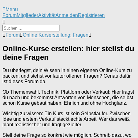
Menü
Forum-
Forum
Mitglieder
Aktivität
Anmelden
Registrieren
Navigation
Forum-
Forum
Online Kurserstellung: Fragen
Breadcrumbs
-
Online-Kurse erstellen: hier stellst du
Du
deine Fragen
bist
hier:
Du überlegst, dein Wissen in einen eigenen Online-Kurs zu
packen, und stehst vor lauter offenen Fragen? Genau dafür
ist dieses Forum da.
Ob Themenwahl, Technik, Plattform oder Verkauf: Hier fragst
du nach und bekommst Antworten von Menschen, die selbst
schon Kurse gebaut haben. Ehrlich und ohne Hochglanz.
Wichtig zu wissen: Ein Kurs ist kein Selbstläufer. Zwischen
Idee und erstem Verkauf steckt echte Arbeit. Wer das weiß,
plant realistischer und fragt gezielter.
Stell deine Frage so konkret wie möglich. Schreib dazu, wo