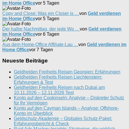
im Home Office
vor 5 Tagen
Copy and Close: Was ein Closer is …
von
Geld verdienen
im Home Office
vor 5 Tagen
Der halbe Nachmittag, der jede Wo …
von
Geld verdienen
im Home Office
vor 6 Tagen
Aus dem Home-Office Affiliate-Lau …
von
Geld verdienen im
Home Office
vor 7 Tagen
Neueste Beiträge
Geldhelden Freiheits Reisen Georgien: Erfahrungen
Geldhelden Freiheits Reisen Liechtenstein:
Erfahrungen & Test
Geldhelden Freiheits Reisen nach Dubai am
10.11.2026 – 12.11.2026 Test
Konto auf den Cookinseln: Analyse – Diskreter Schutz
für Ihr Vermögen
Konto auf den Cayman Islands – Analyse: Offshore-
Konto im Überblick
Geldschutz-Akademie – Globales Schutz-Paket:
Erfahrungsbericht & Check
Paid Ads Mastery Insights: Strategien, die wirklich