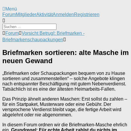
Menü
Forum-
Forum
Mitglieder
Aktivität
Anmelden
Registrieren
Navigation
Forum-
Forum
Vorsicht Betrug!: Briefmarken -
Breadcrumbs
Briefmarkenschaupackungen
-
Du
Briefmarken sortieren: alte Masche im
bist
hier:
neuen Gewand
„Briefmarken oder Schaupackungen bequem von zu Hause
sortieren und zusammenstellen“ – solche Angebote klingen
nach entspannter Beschäftigung mit gutem Nebenverdienst.
Tatsächlich ist es eine der ältesten Heimarbeits-Fallen.
Das Prinzip ähnelt anderen Maschen: Erst sollst du zahlen –
für ein Startpaket, Musterware oder eine Gebühr. Der
versprochene Verdienst bleibt vage, die fertige Arbeit wird
abgelehnt oder nie abgenommen.
In diesem Forum ordnen wir die Briefmarken-Masche ehrlich
ein.
Grundregel: Für echte Arbeit zahlst du nichts im