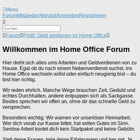
Menü
Forum-
Forum
Mitglieder
Aktivität
Anmelden
Registrieren
Navigation
Forum-
Forum
Profil: Geld verdienen im Home Office
Breadcrumbs
-
Willkommen im Home Office Forum
Du
bist
hier:
Hier dreht sich alles ums Arbeiten und Geldverdienen von zu
Hause. Egal ob du nach einem Nebenverdienst suchst, ins
Home Office wechseln willst oder einfach neugierig bist – du
bist hier richtig.
Wir reden ehrlich. Manche Wege brauchen Zeit, Geduld und
echtes Durchhalten, andere entpuppen sich als Sackgasse.
Beides sprechen wir offen an, ohne dir das schnelle Geld zu
versprechen.
Besonders wichtig: Wir warnen vor unseriöser Heimarbeit.
Wer dich vorab zur Kasse bittet, hat selten Gutes im Sinn.
Seriöse Arbeit kostet dich kein Startpaket und keine Gebühr.
Stell deine Fragen, teile deine Erfahrungen und lies mit. Je