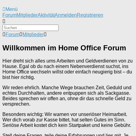
Menü
Forum-
Forum
Mitglieder
Aktivität
Anmelden
Registrieren
Navigation
Forum-
Forum
Mitglieder
Breadcrumbs
-
Willkommen im Home Office Forum
Du
bist
hier:
Hier dreht sich alles ums Arbeiten und Geldverdienen von zu
Hause. Egal ob du nach einem Nebenverdienst suchst, ins
Home Office wechseln willst oder einfach neugierig bist – du
bist hier richtig.
Wir reden ehrlich. Manche Wege brauchen Zeit, Geduld und
echtes Durchhalten, andere entpuppen sich als Sackgasse.
Beides sprechen wir offen an, ohne dir das schnelle Geld zu
versprechen.
Besonders wichtig: Wir warnen vor unseriöser Heimarbeit.
Wer dich vorab zur Kasse bittet, hat selten Gutes im Sinn.
Seriöse Arbeit kostet dich kein Startpaket und keine Gebühr.
Stell deine Fragen, teile deine Erfahrungen und lies mit. Je