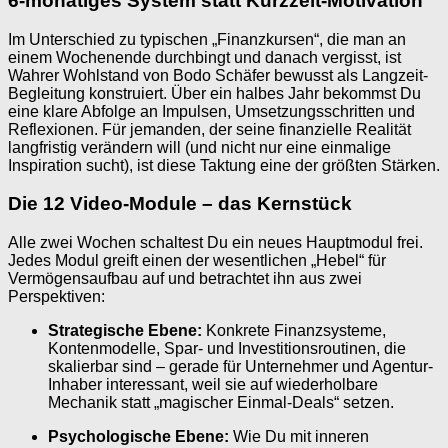
6-monatiges System statt Kurzzeit-Motivation
Im Unterschied zu typischen „Finanzkursen“, die man an
einem Wochenende durchbingt und danach vergisst, ist
Wahrer Wohlstand von Bodo Schäfer bewusst als Langzeit-
Begleitung konstruiert. Über ein halbes Jahr bekommst Du
eine klare Abfolge an Impulsen, Umsetzungsschritten und
Reflexionen. Für jemanden, der seine finanzielle Realität
langfristig verändern will (und nicht nur eine einmalige
Inspiration sucht), ist diese Taktung eine der größten Stärken.
Die 12 Video-Module – das Kernstück
Alle zwei Wochen schaltest Du ein neues Hauptmodul frei.
Jedes Modul greift einen der wesentlichen „Hebel“ für
Vermögensaufbau auf und betrachtet ihn aus zwei
Perspektiven:
Strategische Ebene:
Konkrete Finanzsysteme,
Kontenmodelle, Spar- und Investitionsroutinen, die
skalierbar sind – gerade für Unternehmer und Agentur-
Inhaber interessant, weil sie auf wiederholbare
Mechanik statt „magischer Einmal-Deals“ setzen.
Psychologische Ebene:
Wie Du mit inneren