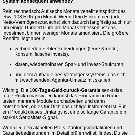
System konsequent anwende?
Rein rechnerisch: Auf sechs Monate verteilt entspricht das
etwa 108 EUR pro Monat. Wenn Dein Einkommen (oder
Netto-Vermögenszuwachs) sich dadurch langfristig auch nur
um einige Hundert Euro pro Monat verbessert, ist das
Investment binnen weniger Monate amortisiert. Die größere
Rendite liegt aber in:
verhinderten Fehlentscheidungen (teure Kredite,
Konsum, falsche Invests),
klaren, wiederholbaren Spar- und Invest-Strukturen,
und dem Aufbau eines Vermögenssystems, das sich
mit wachsendem Agentur-Umsatz mit skaliert.
Wichtig: Die
100-Tage-Geld-zurück-Garantie
senkt das
reale Risiko massiv. Du kannst das Programm in Ruhe
testen, mehrere Module durcharbeiten und dann
entscheiden, ob es für Dich das richtige Instrument ist. Für
ein Produkt dieses Umfangs ist eine so lange Garantie ein
starkes Seriositäts-Signal.
Wenn Du den aktuellen Preis, Zahlungsmodalitäten und
Garantiebedingungen im Detail prüfen willst, findest Du sie