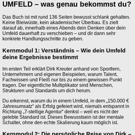
UMFELD – was genau bekommst du?
Das Buch ist mit rund 136 Seiten bewusst schlank gehalten.
Keine Bleiwüste, kein akademischer Überbau. Es zielt
darauf ab, innerhalb eines Abends dein Denken über dein
Umfeld dauerhaft zu verschieben – und dir dann sehr
konkrete Handlungsschritte zu geben.
Kernmodul 1: Verständnis – Wie dein Umfeld
deine Ergebnisse bestimmt
Im ersten Teil erklärt Dirk Kreuter anhand von Sportlern,
Unternehmern und eigenen Beispielen, warum Talent,
Fachwissen und Fleiß nur bis zu einem gewissen Punkt
tragen. Der eigentliche Multiplikator sind Menschen,
Strukturen und Standards um dich herum.
Du erkennst, warum du in einem Umfeld, in dem „150.000 €
Jahresumsatz“ als Erfolg gefeiert wird, niemals entspannt in
Richtung „7-stellige Agentur“ denkst – weil es nicht der
gelebte Standard ist. Dieses Bewusstsein ist der mentale
Schalter, ohne den echte Skalierung kaum möglich ist.
Kernmodul 2: Die persönliche Reise von Dirk –