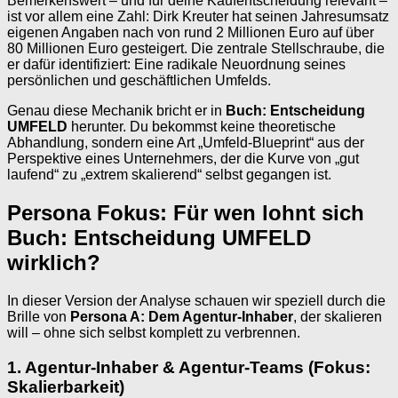
Bemerkenswert – und für deine Kaufentscheidung relevant –
ist vor allem eine Zahl: Dirk Kreuter hat seinen Jahresumsatz
eigenen Angaben nach von rund 2 Millionen Euro auf über
80 Millionen Euro gesteigert. Die zentrale Stellschraube, die
er dafür identifiziert: Eine radikale Neuordnung seines
persönlichen und geschäftlichen Umfelds.
Genau diese Mechanik bricht er in
Buch: Entscheidung
UMFELD
herunter. Du bekommst keine theoretische
Abhandlung, sondern eine Art „Umfeld-Blueprint“ aus der
Perspektive eines Unternehmers, der die Kurve von „gut
laufend“ zu „extrem skalierend“ selbst gegangen ist.
Persona Fokus: Für wen lohnt sich
Buch: Entscheidung UMFELD
wirklich?
In dieser Version der Analyse schauen wir speziell durch die
Brille von
Persona A: Dem Agentur-Inhaber
, der skalieren
will – ohne sich selbst komplett zu verbrennen.
1. Agentur-Inhaber & Agentur-Teams (Fokus:
Skalierbarkeit)