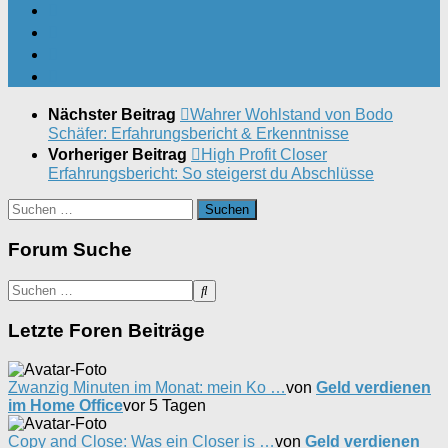
Nächster Beitrag
Wahrer Wohlstand von Bodo
Schäfer: Erfahrungsbericht & Erkenntnisse
Vorheriger Beitrag
High Profit Closer
Erfahrungsbericht: So steigerst du Abschlüsse
Suchen
nach:
Forum Suche
Letzte Foren Beiträge
Zwanzig Minuten im Monat: mein Ko …
von
Geld verdienen
im Home Office
vor 5 Tagen
Copy and Close: Was ein Closer is …
von
Geld verdienen