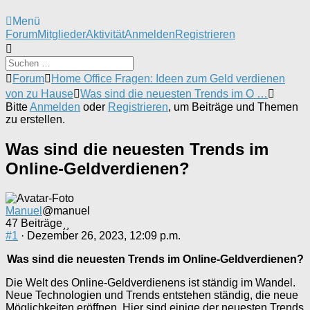
Menü
Forum-
Forum
Mitglieder
Aktivität
Anmelden
Registrieren
Navigation
Forum-
Forum
Home Office Fragen: Ideen zum Geld verdienen
Breadcrumbs
von zu Hause
Was sind die neuesten Trends im O …
-
Bitte
Anmelden
oder
Registrieren
, um Beiträge und Themen
Du
zu erstellen.
bist
hier:
Was sind die neuesten Trends im
Online-Geldverdienen?
Manuel
@manuel
47 Beiträge
#1
· Dezember 26, 2023, 12:09 p.m.
Was sind die neuesten Trends im Online-Geldverdienen?
Die Welt des Online-Geldverdienens ist ständig im Wandel.
Neue Technologien und Trends entstehen ständig, die neue
Möglichkeiten eröffnen. Hier sind einige der neuesten Trends