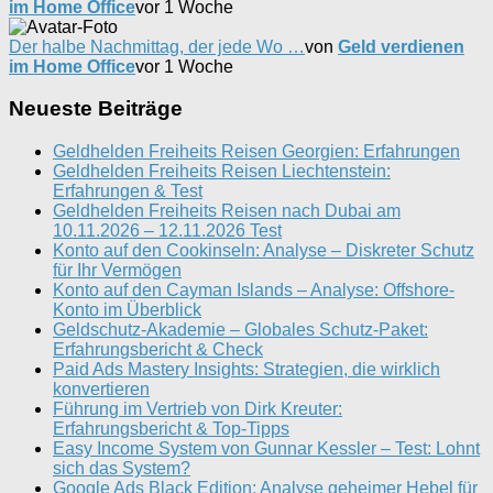
im Home Office
vor 1 Woche
Der halbe Nachmittag, der jede Wo …
von
Geld verdienen
im Home Office
vor 1 Woche
Neueste Beiträge
Geldhelden Freiheits Reisen Georgien: Erfahrungen
Geldhelden Freiheits Reisen Liechtenstein:
Erfahrungen & Test
Geldhelden Freiheits Reisen nach Dubai am
10.11.2026 – 12.11.2026 Test
Konto auf den Cookinseln: Analyse – Diskreter Schutz
für Ihr Vermögen
Konto auf den Cayman Islands – Analyse: Offshore-
Konto im Überblick
Geldschutz-Akademie – Globales Schutz-Paket:
Erfahrungsbericht & Check
Paid Ads Mastery Insights: Strategien, die wirklich
konvertieren
Führung im Vertrieb von Dirk Kreuter:
Erfahrungsbericht & Top-Tipps
Easy Income System von Gunnar Kessler – Test: Lohnt
sich das System?
Google Ads Black Edition: Analyse geheimer Hebel für