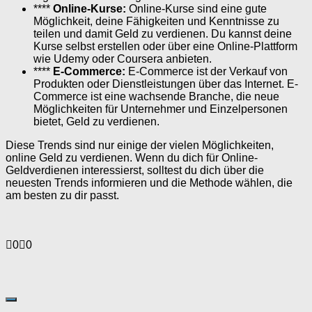
****
Online-Kurse:
Online-Kurse sind eine gute
Möglichkeit, deine Fähigkeiten und Kenntnisse zu
teilen und damit Geld zu verdienen. Du kannst deine
Kurse selbst erstellen oder über eine Online-Plattform
wie Udemy oder Coursera anbieten.
****
E-Commerce:
E-Commerce ist der Verkauf von
Produkten oder Dienstleistungen über das Internet. E-
Commerce ist eine wachsende Branche, die neue
Möglichkeiten für Unternehmer und Einzelpersonen
bietet, Geld zu verdienen.
Diese Trends sind nur einige der vielen Möglichkeiten,
online Geld zu verdienen. Wenn du dich für Online-
Geldverdienen interessierst, solltest du dich über die
neuesten Trends informieren und die Methode wählen, die
am besten zu dir passt.
Anklicken
Anklicken
0
0
für
für
Daumen
Daumen
nach
nach
unten.
oben.