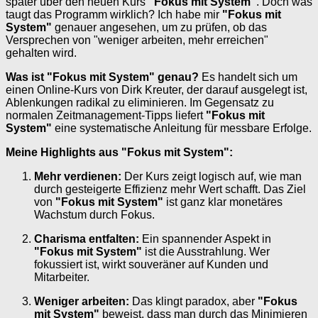
später über den neuen Kurs
"Fokus mit System"
. Doch was
taugt das Programm wirklich? Ich habe mir
"Fokus mit
System"
genauer angesehen, um zu prüfen, ob das
Versprechen von "weniger arbeiten, mehr erreichen"
gehalten wird.
Was ist "Fokus mit System" genau?
Es handelt sich um
einen Online-Kurs von Dirk Kreuter, der darauf ausgelegt ist,
Ablenkungen radikal zu eliminieren. Im Gegensatz zu
normalen Zeitmanagement-Tipps liefert
"Fokus mit
System"
eine systematische Anleitung für messbare Erfolge.
Meine Highlights aus "Fokus mit System":
Mehr verdienen:
Der Kurs zeigt logisch auf, wie man
durch gesteigerte Effizienz mehr Wert schafft. Das Ziel
von
"Fokus mit System"
ist ganz klar monetäres
Wachstum durch Fokus.
Charisma entfalten:
Ein spannender Aspekt in
"Fokus mit System"
ist die Ausstrahlung. Wer
fokussiert ist, wirkt souveräner auf Kunden und
Mitarbeiter.
Weniger arbeiten:
Das klingt paradox, aber
"Fokus
mit System"
beweist, dass man durch das Minimieren