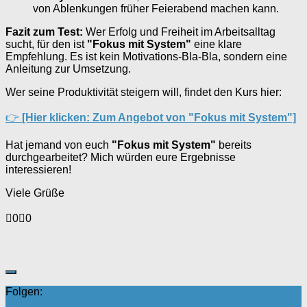
von Ablenkungen früher Feierabend machen kann.
Fazit zum Test:
Wer Erfolg und Freiheit im Arbeitsalltag
sucht, für den ist
"Fokus mit System"
eine klare
Empfehlung. Es ist kein Motivations-Bla-Bla, sondern eine
Anleitung zur Umsetzung.
Wer seine Produktivität steigern will, findet den Kurs hier:
👉
[Hier klicken: Zum Angebot von "Fokus mit System"]
Hat jemand von euch
"Fokus mit System"
bereits
durchgearbeitet? Mich würden eure Ergebnisse
interessieren!
Viele Grüße
Anklicken
Anklicken
0
0
für
für
Daumen
Daumen
nach
nach
unten.
oben.
Folgen: