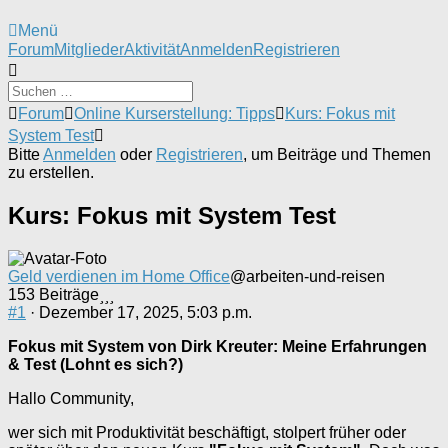
Menü
Forum-
Forum
Mitglieder
Aktivität
Anmelden
Registrieren
Navigation
Forum-
Forum
Online Kurserstellung: Tipps
Kurs: Fokus mit
Breadcrumbs
System Test
-
Bitte
Anmelden
oder
Registrieren
, um Beiträge und Themen
Du
zu erstellen.
bist
hier:
Kurs: Fokus mit System Test
Geld verdienen im Home Office
@arbeiten-und-reisen
153 Beiträge
#1
· Dezember 17, 2025, 5:03 p.m.
Fokus mit System von Dirk Kreuter: Meine Erfahrungen
& Test (Lohnt es sich?)
Hallo Community,
wer sich mit Produktivität beschäftigt, stolpert früher oder