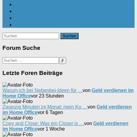
Suchen
nach:
Forum Suche
Letzte Foren Beiträge
Warum ich bei Nebenbei-Ideen für …
von
Geld verdienen im
Home Office
vor 23 Stunden
Zwanzig Minuten im Monat: mein Ko …
von
Geld verdienen
im Home Office
vor 6 Tagen
Copy and Close: Was ein Closer is …
von
Geld verdienen
im Home Office
vor 1 Woche