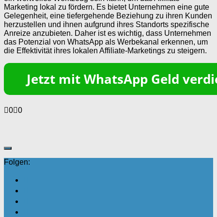
Marketing lokal zu fördern. Es bietet Unternehmen eine gute
Gelegenheit, eine tiefergehende Beziehung zu ihren Kunden
herzustellen und ihnen aufgrund ihres Standorts spezifische
Anreize anzubieten. Daher ist es wichtig, dass Unternehmen
das Potenzial von WhatsApp als Werbekanal erkennen, um
die Effektivität ihres lokalen Affiliate-Marketings zu steigern.
Anklicken
Anklicken
0
0
für
für
Daumen
Daumen
nach
nach
unten.
oben.
Folgen: