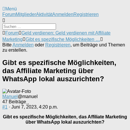
Menü
Forum-
Forum
Mitglieder
Aktivität
Anmelden
Registrieren
Navigation
Forum-
Forum
Geld verdienen: Geld verdienen mit Affiliate
Breadcrumbs
Marketing
Gibt es spezifische Möglichkeiten …
-
Bitte
Anmelden
oder
Registrieren
, um Beiträge und Themen
Du
zu erstellen.
bist
hier:
Gibt es spezifische Möglichkeiten,
das Affiliate Marketing über
WhatsApp lokal auszurichten?
Manuel
@manuel
47 Beiträge
#1
· Juni 7, 2023, 4:20 p.m.
Gibt es spezifische Möglichkeiten, das Affiliate Marketing
über WhatsApp lokal auszurichten?