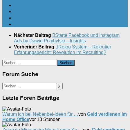
Nächster Beitrag
Starte Facebook und Instagram
Ads by Dawid Przybylski – Insights
Vorheriger Beitrag
Rekru System – Rekrutier
Erfahrungsbericht: Revolution im Recruiting?
Suchen
nach:
Forum Suche
Letzte Foren Beiträge
Warum ich bei Nebenbei-Ideen für …
von
Geld verdienen im
Home Office
vor 13 Stunden
Zwanzig Minuten im Monat: mein Ko …
von
Geld verdienen