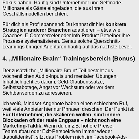
Fokus haben. Häufig sind Unternehmer und Selfmade-
Millionäre als Gäste eingeladen, die aus ihren
Geschäftsmodellen berichten.
Für dich als Profi spannend: Du kannst dir hier
konkrete
Strategien anderer Branchen
adaptieren – etwa wie
Coaches, E-Commerceler oder Info-Product-Betreiber ihre
Prozesse systematisieren. Genau solche Querschnitt-
Learnings bringen Agenturen häufig auf das nächste Level.
4. „Millionaire Brain“ Trainingsbereich (Bonus)
Der zusätzliche „Millionaire Brain“-Teil besteht aus
wöchentlichen Audio-Inputs und mentalen Übungen.
Inhaltlich geht es darum, Geld-Glaubenssätze,
Selbstsabotage, Angst vor Wachstum oder vor dem
Sichtbarwerden zu adressieren.
Ich weiß, Mindset-Angebote haben einen schlechten Ruf,
weil viele Anbieter hier nur Phrasen dreschen. Der Punkt ist:
Für Unternehmer, die skalieren wollen, sind innere
Blockaden oft der reale Engpass – nicht noch eine
Marketing-Taktik.
Wenn du dir z.B. höhere Preise,
Teamaufbau oder Exit-Perspektiven immer wieder
„kaputtdenkst“, sitzt das Problem nicht im Facebook-Ads-