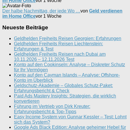
im Home Office
vor 1 Woche
Der halbe Nachmittag, der jede Wo …
von
Geld verdienen
im Home Office
vor 1 Woche
Neueste Beiträge
Geldhelden Freiheits Reisen Georgien: Erfahrungen
Geldhelden Freiheits Reisen Liechtenstein:
Erfahrungen & Test
Geldhelden Freiheits Reisen nach Dubai am
10.11.2026 – 12.11.2026 Test
Konto auf den Cookinseln: Analyse – Diskreter Schutz
für Ihr Vermögen
Konto auf den Cayman Islands – Analyse: Offshore-
Konto im Überblick
Geldschutz-Akademie – Globales Schutz-Paket:
Erfahrungsbericht & Check
Paid Ads Mastery Insights: Strategien, die wirklich
konvertieren
Führung im Vertrieb von Dirk Kreuter:
Erfahrungsbericht & Top-Tipps
Easy Income System von Gunnar Kessler – Test: Lohnt
sich das System?
Google Ads Black Edition: Analyse geheimer Hebel für