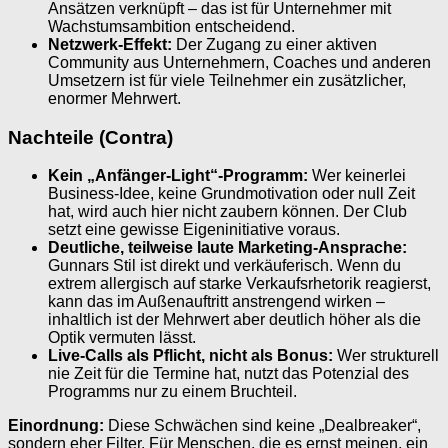
Ansätzen verknüpft – das ist für Unternehmer mit
Wachstumsambition entscheidend.
Netzwerk-Effekt:
Der Zugang zu einer aktiven
Community aus Unternehmern, Coaches und anderen
Umsetzern ist für viele Teilnehmer ein zusätzlicher,
enormer Mehrwert.
Nachteile (Contra)
Kein „Anfänger-Light“-Programm:
Wer keinerlei
Business-Idee, keine Grundmotivation oder null Zeit
hat, wird auch hier nicht zaubern können. Der Club
setzt eine gewisse Eigeninitiative voraus.
Deutliche, teilweise laute Marketing-Ansprache:
Gunnars Stil ist direkt und verkäuferisch. Wenn du
extrem allergisch auf starke Verkaufsrhetorik reagierst,
kann das im Außenauftritt anstrengend wirken –
inhaltlich ist der Mehrwert aber deutlich höher als die
Optik vermuten lässt.
Live-Calls als Pflicht, nicht als Bonus:
Wer strukturell
nie Zeit für die Termine hat, nutzt das Potenzial des
Programms nur zu einem Bruchteil.
Einordnung:
Diese Schwächen sind keine „Dealbreaker“,
sondern eher Filter. Für Menschen, die es ernst meinen, ein