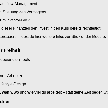
d Cashflow-Management
d Streuung des Vermögens
um Investor-Blick
ieser Finanzteil den Invest in den Kurs bereits rechtfertigt.
essiert, findest du hier weitere Infos zur Struktur der Module:
r Freiheit
 geeigneten Tools
en Arbeitszeit
ifestyle-Design
n,
wann
,
wo
und
wie viel
du arbeitest – statt deine Zeit gegen 
ndset