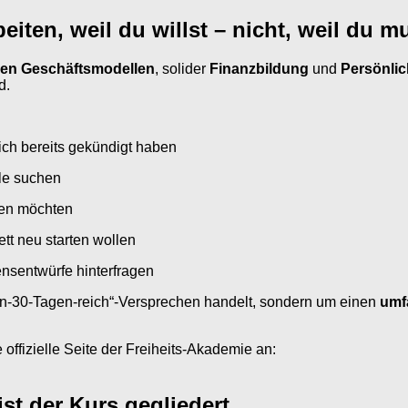
eiten, weil du willst – nicht, weil du m
alen Geschäftsmodellen
, solider
Finanzbildung
und
Persönlic
d.
ich bereits gekündigt haben
lle suchen
eben möchten
tt neu starten wollen
ensentwürfe hinterfragen
„In-30-Tagen-reich“-Versprechen handelt, sondern um einen
umf
 offizielle Seite der Freiheits-Akademie an:
st der Kurs gegliedert