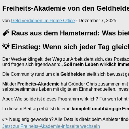
Freiheits-Akademie von den Geldhelde
von
Geld verdienen im Home Office
·
Dezember 7, 2025
🧨 Raus aus dem Hamsterrad: Was biet
💡 Einstieg: Wenn sich jeder Tag glei
Der Wecker klingelt, der Weg zur Arbeit zieht sich, das Postf
und fragen sich irgendwann:
„Soll mein Leben wirklich imme
Die Community rund um die
Geldhelden
stellt sich bewusst 
Mit der
Freiheits-Akademie
hat Gründer Chris zusammen mit
selbstbestimmtes Leben mit digitalen Einnahmequellen, Inve
Aber: Wie solide ist dieses Programm wirklich? Für wen lohnt si
In diesem Beitrag erhältst du eine
komplett unabhängige Ei
👉 Neugierig geworden? Alle Details direkt beim Anbieter finde
Jetzt zur Freiheits-Akademie-Infoseite wechseln