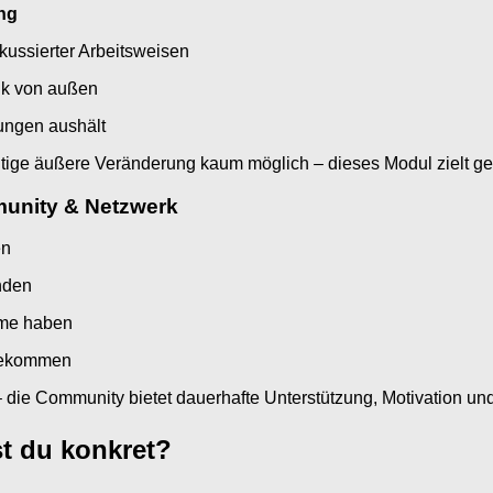
ng
kussierter Arbeitsweisen
ik von außen
rungen aushält
ige äußere Veränderung kaum möglich – dieses Modul zielt ge
unity & Netzwerk
en
nden
eme haben
 bekommen
die Community bietet dauerhafte Unterstützung, Motivation un
t du konkret?