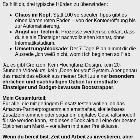
Es hilft dir, drei typische Hürden zu überwinden:
Chaos im Kopf:
Statt 100 verstreuter Tipps gibt es
einen klaren roten Faden – von der Kontoeröffnung bis
zur Automatisierung.
Angst vor Technik:
Prozesse werden so erklärt, dass
du sie als Einsteiger nachvollziehen kannst, ohne
Informatikstudium.
Umsetzungsblockade:
Der 7-Tage-Plan nimmt dir die
Ausrede „Ich weiß nicht, womit ich beginnen soll“ ab.
Ja, es gibt Grenzen: Kein Hochglanz-Design, kein 20-
Stunden-Videokurs, kein „Done-for-you“-System. Aber genau
das macht das eBook aus meiner Sicht zu einer
besonders
ehrlichen und nachhaltigen Option für ernsthafte
Einsteiger und Budget-bewusste Bootstrapper
.
Mein Gesamturteil:
Für alle, die mit geringem Einsatz testen wollen, ob das
Amazon-Partnerprogramm ein ernsthaftes, skalierbares
Zusatzeinkommen oder sogar ein digitales Geschäftsmodell
für sie werden kann, ist dieses eBook aktuell eine der besten
Optionen am Markt – vor allem in dieser Preisklasse.
Wenn du bereit bist, Zeit und Arbeit zu investieren, aber