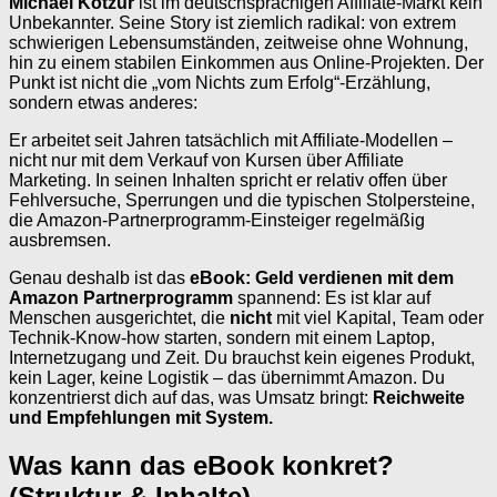
Michael Kotzur
ist im deutschsprachigen Affiliate-Markt kein
Unbekannter. Seine Story ist ziemlich radikal: von extrem
schwierigen Lebensumständen, zeitweise ohne Wohnung,
hin zu einem stabilen Einkommen aus Online-Projekten. Der
Punkt ist nicht die „vom Nichts zum Erfolg“-Erzählung,
sondern etwas anderes:
Er arbeitet seit Jahren tatsächlich mit Affiliate-Modellen –
nicht nur mit dem Verkauf von Kursen über Affiliate
Marketing. In seinen Inhalten spricht er relativ offen über
Fehlversuche, Sperrungen und die typischen Stolpersteine,
die Amazon-Partnerprogramm-Einsteiger regelmäßig
ausbremsen.
Genau deshalb ist das
eBook: Geld verdienen mit dem
Amazon Partnerprogramm
spannend: Es ist klar auf
Menschen ausgerichtet, die
nicht
mit viel Kapital, Team oder
Technik-Know-how starten, sondern mit einem Laptop,
Internetzugang und Zeit. Du brauchst kein eigenes Produkt,
kein Lager, keine Logistik – das übernimmt Amazon. Du
konzentrierst dich auf das, was Umsatz bringt:
Reichweite
und Empfehlungen mit System.
Was kann das eBook konkret?
(Struktur & Inhalte)