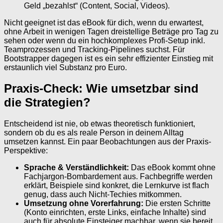
Geld „bezahlst“ (Content, Social, Videos).
Nicht geeignet ist das eBook für dich, wenn du erwartest,
ohne Arbeit in wenigen Tagen dreistellige Beträge pro Tag zu
sehen oder wenn du ein hochkomplexes Profi-Setup inkl.
Teamprozessen und Tracking-Pipelines suchst. Für
Bootstrapper dagegen ist es ein sehr effizienter Einstieg mit
erstaunlich viel Substanz pro Euro.
Praxis-Check: Wie umsetzbar sind
die Strategien?
Entscheidend ist nie, ob etwas theoretisch funktioniert,
sondern ob du es als reale Person in deinem Alltag
umsetzen kannst. Ein paar Beobachtungen aus der Praxis-
Perspektive:
Sprache & Verständlichkeit:
Das eBook kommt ohne
Fachjargon-Bombardement aus. Fachbegriffe werden
erklärt, Beispiele sind konkret, die Lernkurve ist flach
genug, dass auch Nicht-Techies mitkommen.
Umsetzung ohne Vorerfahrung:
Die ersten Schritte
(Konto einrichten, erste Links, einfache Inhalte) sind
auch für absolute Einsteiger machbar, wenn sie bereit