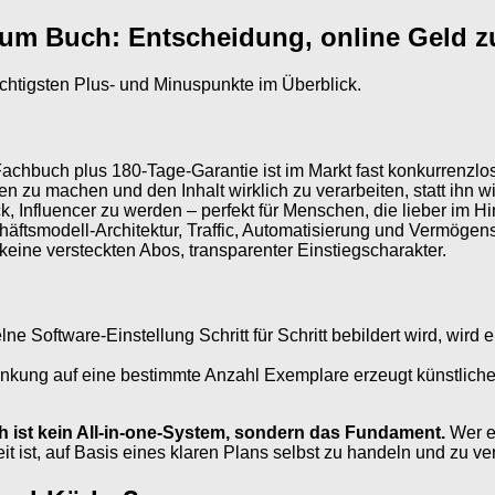
 zum Buch: Entscheidung, online Geld 
ichtigsten Plus- und Minuspunkte im Überblick.
Fachbuch plus 180-Tage-Garantie ist im Markt fast konkurrenzlos
n zu machen und den Inhalt wirklich zu verarbeiten, statt ihn 
, Influencer zu werden – perfekt für Menschen, die lieber im Hi
ftsmodell-Architektur, Traffic, Automatisierung und Vermögen
eine versteckten Abos, transparenter Einstiegscharakter.
ne Software-Einstellung Schritt für Schritt bebildert wird, wird 
kung auf eine bestimmte Anzahl Exemplare erzeugt künstliche 
 ist kein All-in-one-System, sondern das Fundament.
Wer er
t ist, auf Basis eines klaren Plans selbst zu handeln und zu vert