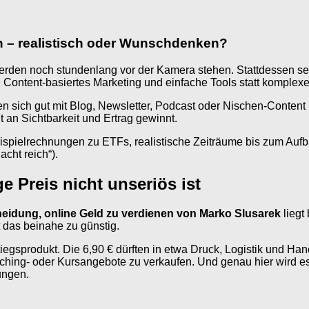
 – realistisch oder Wunschdenken?
den noch stundenlang vor der Kamera stehen. Stattdessen setzt 
ls, Content-basiertes Marketing und einfache Tools statt komple
n sich gut mit Blog, Newsletter, Podcast oder Nischen-Content
 an Sichtbarkeit und Ertrag gewinnt.
 Beispielrechnungen zu ETFs, realistische Zeiträume bis zum A
cht reich“).
e Preis nicht unseriös ist
eidung, online Geld zu verdienen von Marko Slusarek
liegt
t das beinahe zu günstig.
tiegsprodukt. Die 6,90 € dürften in etwa Druck, Logistik und Ha
hing- oder Kursangebote zu verkaufen. Und genau hier wird es f
ungen.