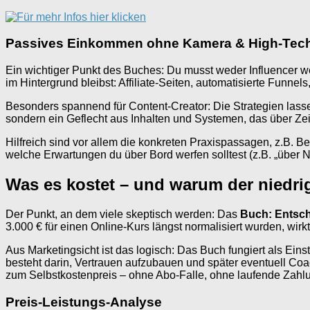
Passives Einkommen ohne Kamera & High-Tech
Ein wichtiger Punkt des Buches: Du musst weder Influencer wer
im Hintergrund bleibst: Affiliate-Seiten, automatisierte Funne
Besonders spannend für Content-Creator: Die Strategien lasse
sondern ein Geflecht aus Inhalten und Systemen, das über Zeit
Hilfreich sind vor allem die konkreten Praxispassagen, z.B.
welche Erwartungen du über Bord werfen solltest (z.B. „über Na
Was es kostet – und warum der niedrig
Der Punkt, an dem viele skeptisch werden: Das
Buch: Entsch
3.000 € für einen Online-Kurs längst normalisiert wurden, wirk
Aus Marketingsicht ist das logisch: Das Buch fungiert als Eins
besteht darin, Vertrauen aufzubauen und später eventuell Coac
zum Selbstkostenpreis – ohne Abo-Falle, ohne laufende Zahl
Preis-Leistungs-Analyse