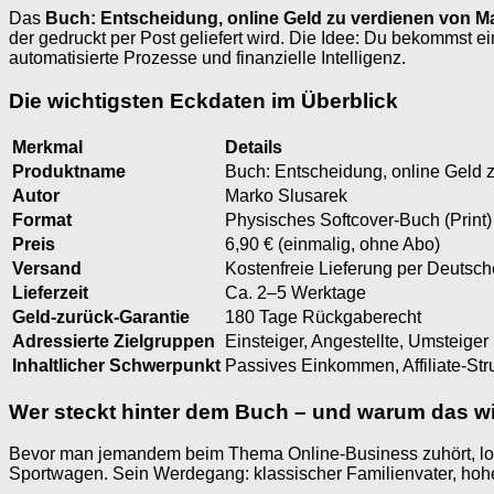
Das
Buch: Entscheidung, online Geld zu verdienen von M
der gedruckt per Post geliefert wird. Die Idee: Du bekommst ei
automatisierte Prozesse und finanzielle Intelligenz.
Die wichtigsten Eckdaten im Überblick
Merkmal
Details
Produktname
Buch: Entscheidung, online Geld 
Autor
Marko Slusarek
Format
Physisches Softcover-Buch (Print)
Preis
6,90 € (einmalig, ohne Abo)
Versand
Kostenfreie Lieferung per Deutsch
Lieferzeit
Ca. 2–5 Werktage
Geld-zurück-Garantie
180 Tage Rückgaberecht
Adressierte Zielgruppen
Einsteiger, Angestellte, Umsteiger
Inhaltlicher Schwerpunkt
Passives Einkommen, Affiliate-St
Wer steckt hinter dem Buch – und warum das wic
Bevor man jemandem beim Thema Online-Business zuhört, lohnt
Sportwagen. Sein Werdegang: klassischer Familienvater, hoher