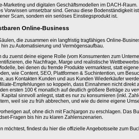
ate-Marketing und digitalen Geschäftsmodellen im DACH-Raum. 
s Vorwissen umsetzbar sind. Genau diese Bodenständigkeit ist 
ner Scam, sondern ein seriöses Einstiegsprodukt ist.
astbaren Online-Business
ulen, die zusammen ein langfristig tragfähiges Online-Business
is hin zu Automatisierung und Vermögensaufbau.
du zuerst deine eigene Rolle (vom Konsumenten zum Unterneh
entifizieren, die Nachfrage, Marge und realistische Wettbewerbs
-Modelle, bei denen du fremde Produkte vermarktest, statt eigen
den, wie Content, SEO, Plattformen & Suchintention, um Besuc
te, aus Kontakten Kunden und aus Kunden Wiederkäufer werde
filiate-Empfehlungen so koppeln, dass Einnahmen nicht direkt 
den ersten 100 € monatlich auf deutlich größere Beträge zu ver
 Kapital sinnvoll anlegst, statt es nur zu konsumieren (inkl. Zah
ern, weil sie zu früh abbrechen, und wie du deine eigene Umset
vorherigen auf, ohne dich mit Fachjargon zu erschlagen. Das Buc
ndset-Fragen bis hin zu klaren Zahlenszenarien.
 möchtest, findest du hier die offizielle Angebotsseite zum Buc