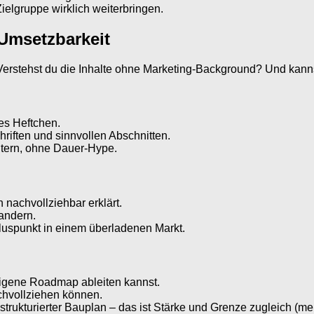
ielgruppe wirklich weiterbringen.
 Umsetzbarkeit
g? Verstehst du die Inhalte ohne Marketing-Background? Und ka
ses Heftchen.
riften und sinnvollen Abschnitten.
htern, ohne Dauer-Hype.
 nachvollziehbar erklärt.
äandern.
Pluspunkt in einem überladenen Markt.
igene Roadmap ableiten kannst.
achvollziehen können.
in strukturierter Bauplan – das ist Stärke und Grenze zugleich (m