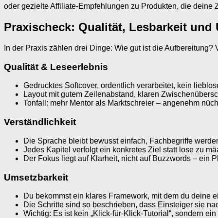
oder gezielte Affiliate-Empfehlungen zu Produkten, die deine Z
Praxischeck: Qualität, Lesbarkeit und
In der Praxis zählen drei Dinge: Wie gut ist die Aufbereitun
Qualität & Leseerlebnis
Gedrucktes Softcover, ordentlich verarbeitet, kein lieblo
Layout mit gutem Zeilenabstand, klaren Zwischenübersch
Tonfall: mehr Mentor als Marktschreier – angenehm nüc
Verständlichkeit
Die Sprache bleibt bewusst einfach, Fachbegriffe werden
Jedes Kapitel verfolgt ein konkretes Ziel statt lose zu m
Der Fokus liegt auf Klarheit, nicht auf Buzzwords – ein 
Umsetzbarkeit
Du bekommst ein klares Framework, mit dem du deine e
Die Schritte sind so beschrieben, dass Einsteiger sie n
Wichtig: Es ist kein „Klick-für-Klick-Tutorial“, sondern e