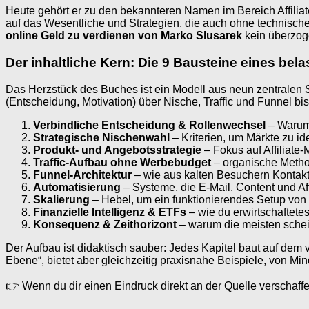
Heute gehört er zu den bekannteren Namen im Bereich Affili
auf das Wesentliche und Strategien, die auch ohne technische
online Geld zu verdienen von Marko Slusarek
kein überzoge
Der inhaltliche Kern: Die 9 Bausteine eines bel
Das Herzstück des Buches ist ein Modell aus neun zentralen Sä
(Entscheidung, Motivation) über Nische, Traffic und Funnel b
Verbindliche Entscheidung & Rollenwechsel
– Warum 
Strategische Nischenwahl
– Kriterien, um Märkte zu id
Produkt- und Angebotsstrategie
– Fokus auf Affiliate
Traffic-Aufbau ohne Werbebudget
– organische Metho
Funnel-Architektur
– wie aus kalten Besuchern Kontak
Automatisierung
– Systeme, die E-Mail, Content und Af
Skalierung
– Hebel, um ein funktionierendes Setup von 
Finanzielle Intelligenz & ETFs
– wie du erwirtschaftetes
Konsequenz & Zeithorizont
– warum die meisten scheit
Der Aufbau ist didaktisch sauber: Jedes Kapitel baut auf dem 
Ebene“, bietet aber gleichzeitig praxisnahe Beispiele, von Mi
👉 Wenn du dir einen Eindruck direkt an der Quelle verschaffen