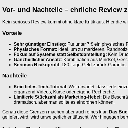
Vor- und Nachteile – ehrliche Review
Kein seriöses Review kommt ohne klare Kritik aus. Hier die w
Vorteile
Sehr günstiger Einstieg:
Für unter 7 € ein physisches 
Physisches Format:
Ideal, um zu markieren, Randnotize
Fokus auf Systeme statt Selbstdarstellung:
Kein Druck
Ganzheitlicher Ansatz:
Kombination aus Mindset, Geschä
Seriöses Risikoprofil:
180-Tage-Geld-zurück-Garantie, k
Nachteile
Kein tiefes Tech-Tutorial:
Wer erwartet, dass jede einzel
ergänzend Videos, Kurse oder eigene Recherche.
Limitierte Stückzahl als Marketing-Hebel:
Die Beschrän
dramatisch, aber man sollte es einordnen können.
Genau diese Grenzen machen aber auch eines klar:
Das Buch
geliefert wird, wird unweigerlich enttäuscht. Wer hingegen berei