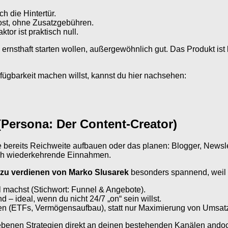
h die Hintertür.
st, ohne Zusatzgebühren.
tor ist praktisch null.
ernsthaft starten wollen, außergewöhnlich gut. Das Produkt ist kl
rfügbarkeit machen willst, kannst du hier nachsehen:
(Persona: Der Content-Creator)
ie bereits Reichweite aufbauen oder das planen: Blogger, Newsle
ich wiederkehrende Einnahmen.
 zu verdienen von Marko Slusarek
besonders spannend, weil e
l machst (Stichwort: Funnel & Angebote).
– ideal, wenn du nicht 24/7 „on“ sein willst.
en (ETFs, Vermögensaufbau), statt nur Maximierung von Umsat
hriebenen Strategien direkt an deinen bestehenden Kanälen and