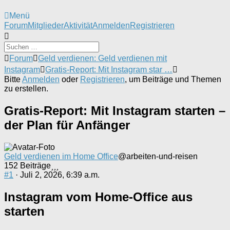
Menü
Forum-
Forum
Mitglieder
Aktivität
Anmelden
Registrieren
Navigation
Forum-
Forum
Geld verdienen: Geld verdienen mit
Breadcrumbs
Instagram
Gratis-Report: Mit Instagram star …
-
Bitte
Anmelden
oder
Registrieren
, um Beiträge und Themen
Du
zu erstellen.
bist
hier:
Gratis-Report: Mit Instagram starten –
der Plan für Anfänger
Geld verdienen im Home Office
@arbeiten-und-reisen
152 Beiträge
#1
· Juli 2, 2026, 6:39 a.m.
Instagram vom Home-Office aus
starten