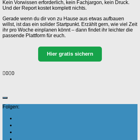
Kein Vorwissen erforderlich, kein Fachjargon, kein Druck.
Und der Report kostet komplett nichts.
Gerade wenn du dir von zu Hause aus etwas aufbauen
willst, ist das ein solider Startpunkt. Erzählt gern, wie viel Zeit
ihr pro Woche einplanen könnt – dann findet ihr leichter die
passende Plattform für euch.
Hier gratis sichern
Anklicken
Anklicken
0
0
für
für
Daumen
Daumen
nach
nach
unten.
oben.
Folgen: